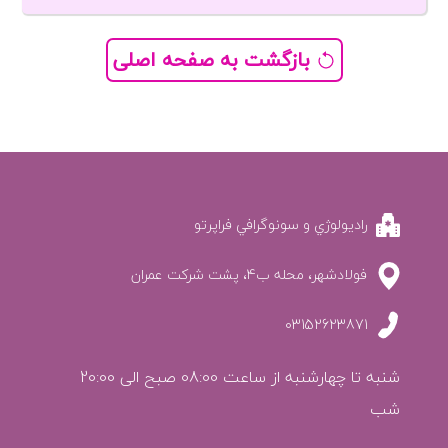
بازگشت به صفحه اصلی
راديولوژي و سونوگرافي فراپرتو
فولادشهر، محله ب4، پشت شرکت عمران
03152623871
شنبه تا چهارشنبه از ساعت 08:00 صبح الی 20:00 