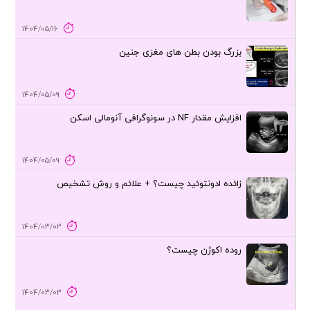
1404/05/16
بزرگ بودن بطن های مغزی جنین
1404/05/09
افزایش مقدار NF در سونوگرافی آنومالی اسکن
1404/05/09
زائده ادونتوئید چیست؟ + علائم و روش تشخیص
1404/03/03
روده اکوژن چیست؟
1404/03/03