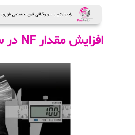
راديولوژی و سونوگرافی فوق تخصصی فراپرتو
افزایش مقدار NF در سونوگرافی آنومالی اسکن