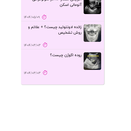
آنومالی اسکن
1404/05/09
زائده ادونتوئید چیست؟ + علائم و
روش تشخیص
1404/03/03
روده اکوژن چیست؟
1404/03/03